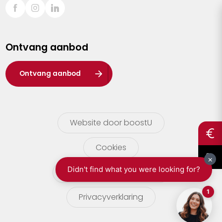
Sint-Truiden
Turnhout
Ontvang aanbod
Waasland
Wuustwezel
Ontvang aanbod
Zoersel
Website door boostU
Cookies
gebruikersvoorwaarden
Privacyverklaring