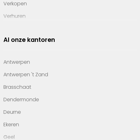
Verkopen
Verhuren
Investeren
Al onze kantoren
Property management
Over Heylen Vastgoed
Antwerpen
Kennis van wonen
Antwerpen 't Zand
Kantoren
Brasschaat
Veelgestelde vragen
Dendermonde
Werken bij Heylen Vastgoed
Deurne
Contact
Ekeren
Geel