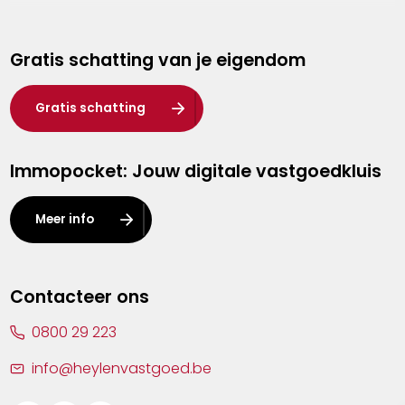
Genk
Gratis schatting van je eigendom
Hasselt
Heist-op-den-Berg
Gratis schatting
Herentals
Immopocket: Jouw digitale vastgoedkluis
Kalmthout
Leuven
Meer info
Lier
Lommel
Contacteer ons
Malle
0800 29 223
Mechelen
info@heylenvastgoed.be
Mortsel