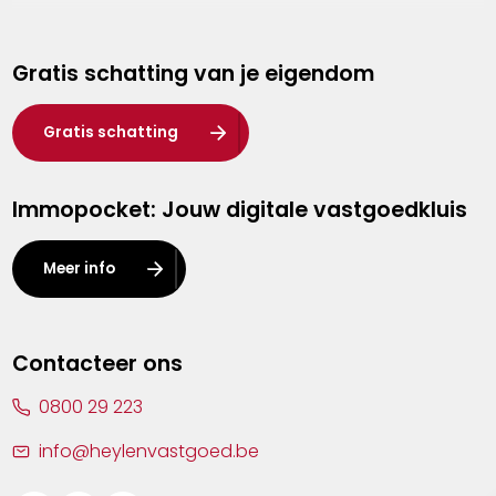
Genk
Gratis schatting van je eigendom
Hasselt
Heist-op-den-Berg
Gratis schatting
Herentals
Immopocket: Jouw digitale vastgoedkluis
Kalmthout
Leuven
Meer info
Lier
Lommel
Contacteer ons
Malle
0800 29 223
Mechelen
info@heylenvastgoed.be
Mortsel