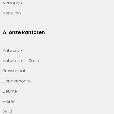
Verkopen
Verhuren
Investeren
Al onze kantoren
Property management
Over Heylen Vastgoed
Antwerpen
Kennis van wonen
Antwerpen 't Zand
Kantoren
Brasschaat
Veelgestelde vragen
Dendermonde
Werken bij Heylen Vastgoed
Deurne
Contact
Ekeren
Geel