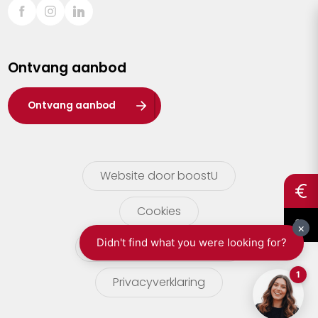
Sint-Truiden
Turnhout
Ontvang aanbod
Waasland
Wuustwezel
Ontvang aanbod
Zoersel
Website door boostU
Cookies
gebruikersvoorwaarden
Privacyverklaring