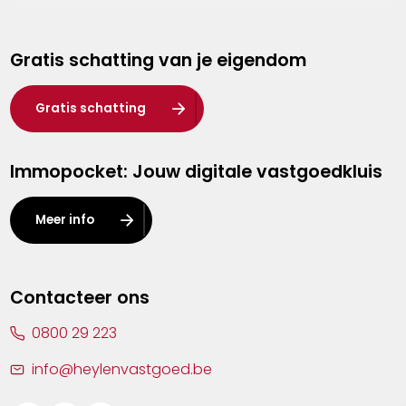
Genk
Gratis schatting van je eigendom
Hasselt
Heist-op-den-Berg
Gratis schatting
Herentals
Immopocket: Jouw digitale vastgoedkluis
Kalmthout
Leuven
Meer info
Lier
Lommel
Contacteer ons
Malle
0800 29 223
Mechelen
info@heylenvastgoed.be
Mortsel