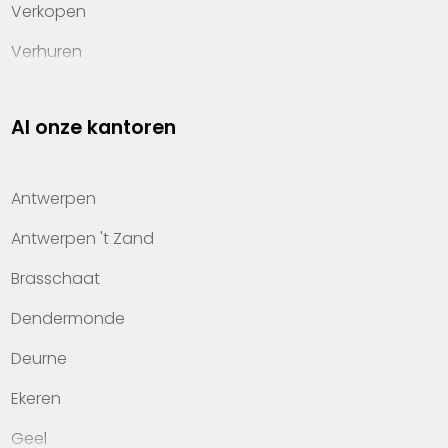
Verkopen
Verhuren
Investeren
Al onze kantoren
Property management
Over Heylen Vastgoed
Antwerpen
Kennis van wonen
Antwerpen 't Zand
Kantoren
Brasschaat
Veelgestelde vragen
Dendermonde
Werken bij Heylen Vastgoed
Deurne
Contact
Ekeren
Geel