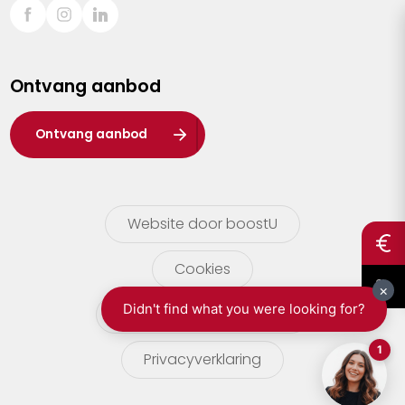
Sint-Truiden
Turnhout
Ontvang aanbod
Waasland
Wuustwezel
Ontvang aanbod
Zoersel
Website door boostU
Cookies
gebruikersvoorwaarden
Privacyverklaring