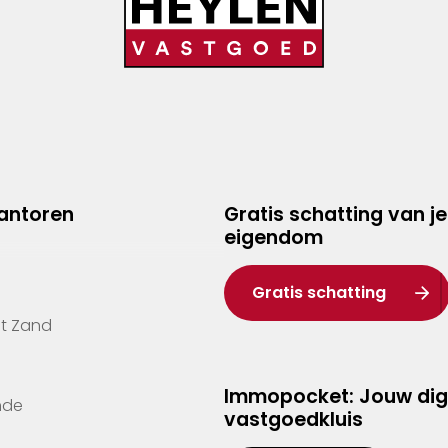
kantoren
Gratis schatting van je
eigendom
Gratis schatting
't Zand
Immopocket: Jouw dig
nde
vastgoedkluis