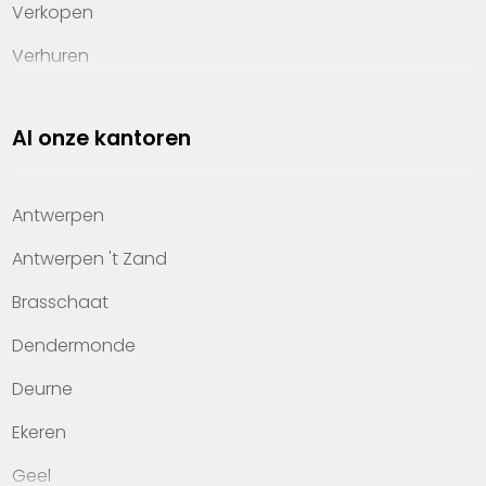
Verkopen
Verhuren
Investeren
Al onze kantoren
Property management
Over Heylen Vastgoed
Antwerpen
Kennis van wonen
Antwerpen 't Zand
Kantoren
Brasschaat
Veelgestelde vragen
Dendermonde
Werken bij Heylen Vastgoed
Deurne
Contact
Ekeren
Geel