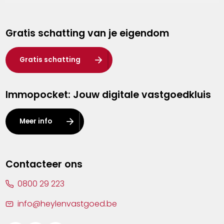
Genk
Gratis schatting van je eigendom
Hasselt
Heist-op-den-Berg
Gratis schatting
Herentals
Immopocket: Jouw digitale vastgoedkluis
Kalmthout
Leuven
Meer info
Lier
Lommel
Contacteer ons
Malle
0800 29 223
Mechelen
info@heylenvastgoed.be
Mortsel