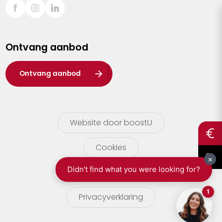
Sint-Truiden
Turnhout
Ontvang aanbod
Waasland
Wuustwezel
Ontvang aanbod
Zoersel
Website door boostU
Cookies
gebruikersvoorwaarden
Privacyverklaring