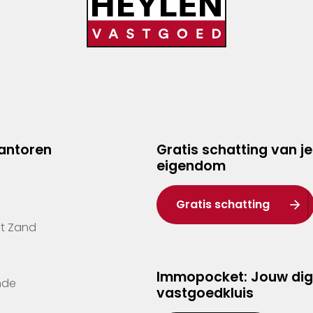
kantoren
Gratis schatting van je
eigendom
Gratis schatting
't Zand
Immopocket: Jouw dig
nde
vastgoedkluis