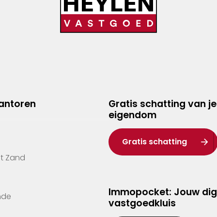
kantoren
Gratis schatting van je
eigendom
Gratis schatting
't Zand
Immopocket: Jouw dig
nde
vastgoedkluis