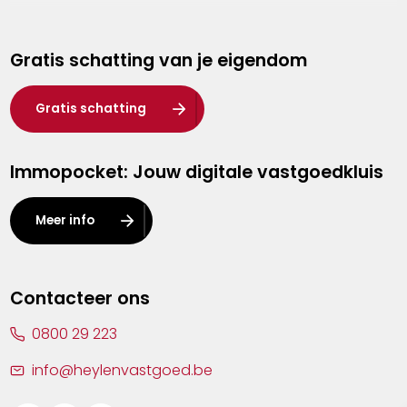
Genk
Gratis schatting van je eigendom
Hasselt
Heist-op-den-Berg
Gratis schatting
Herentals
Immopocket: Jouw digitale vastgoedkluis
Kalmthout
Leuven
Meer info
Lier
Lommel
Contacteer ons
Malle
0800 29 223
Mechelen
info@heylenvastgoed.be
Mortsel