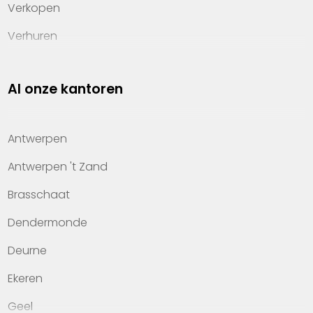
Verkopen
Verhuren
Investeren
Al onze kantoren
Property management
Over Heylen Vastgoed
Antwerpen
Kennis van wonen
Antwerpen 't Zand
Kantoren
Brasschaat
Veelgestelde vragen
Dendermonde
Werken bij Heylen Vastgoed
Deurne
Contact
Ekeren
Geel