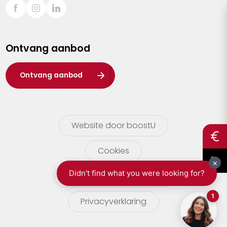
Sint-Truiden
Turnhout
Ontvang aanbod
Waasland
Wuustwezel
Ontvang aanbod
Zoersel
Website door boostU
Cookies
gebruikersvoorwaarden
Privacyverklaring