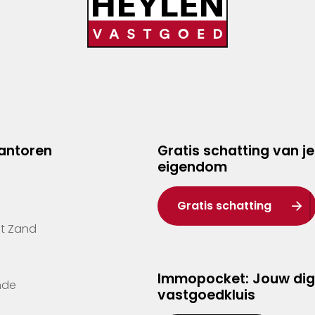
kantoren
Gratis schatting van je
eigendom
Gratis schatting
't Zand
Immopocket: Jouw dig
nde
vastgoedkluis