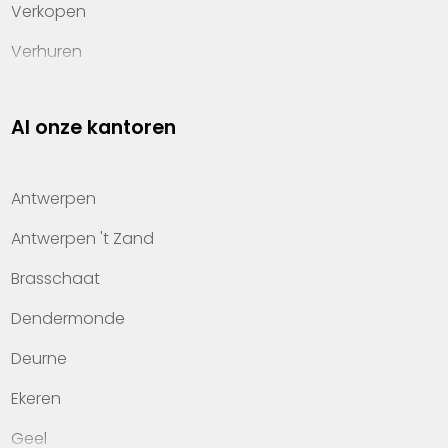
Verkopen
Verhuren
Investeren
Al onze kantoren
Property management
Over Heylen Vastgoed
Antwerpen
Kennis van wonen
Antwerpen 't Zand
Kantoren
Brasschaat
Veelgestelde vragen
Dendermonde
Werken bij Heylen Vastgoed
Deurne
Contact
Ekeren
Geel