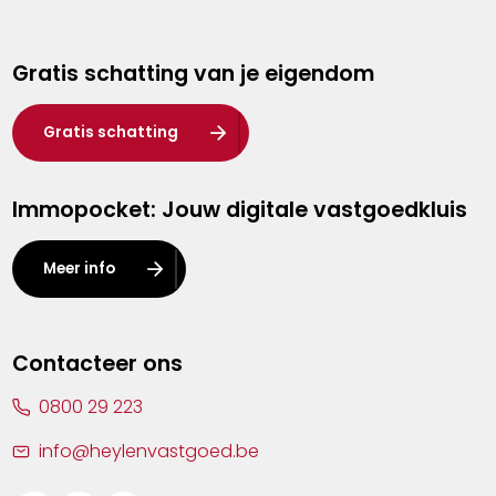
Genk
Gratis schatting van je eigendom
Hasselt
Heist-op-den-Berg
Gratis schatting
Herentals
Immopocket: Jouw digitale vastgoedkluis
Kalmthout
Leuven
Meer info
Lier
Lommel
Contacteer ons
Malle
0800 29 223
Mechelen
info@heylenvastgoed.be
Mortsel