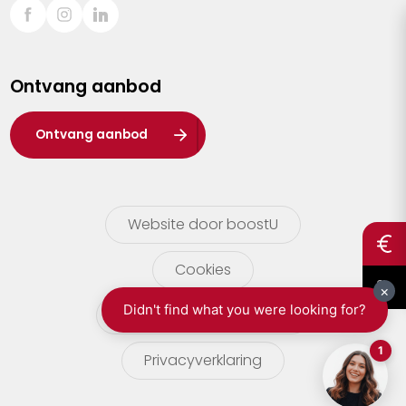
Sint-Truiden
Turnhout
Ontvang aanbod
Waasland
Wuustwezel
Ontvang aanbod
Zoersel
Website door boostU
Cookies
gebruikersvoorwaarden
Privacyverklaring