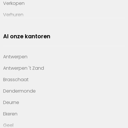
Verkopen
Verhuren
Investeren
Al onze kantoren
Property management
Over Heylen Vastgoed
Antwerpen
Kennis van wonen
Antwerpen 't Zand
Kantoren
Brasschaat
Veelgestelde vragen
Dendermonde
Werken bij Heylen Vastgoed
Deurne
Contact
Ekeren
Geel