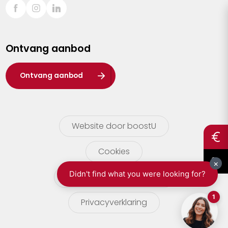
Sint-Truiden
Turnhout
Ontvang aanbod
Waasland
Wuustwezel
Ontvang aanbod
Zoersel
Website door boostU
Cookies
gebruikersvoorwaarden
Privacyverklaring