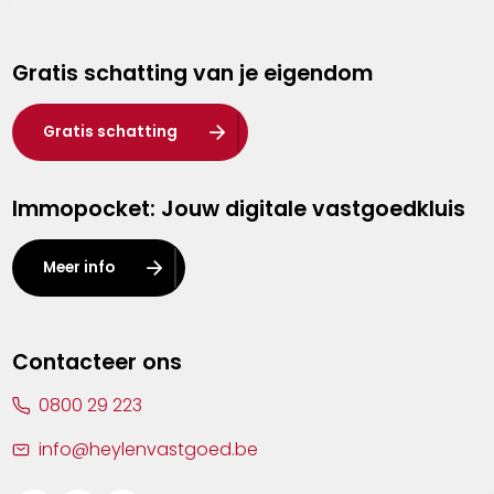
Genk
Gratis schatting van je eigendom
Hasselt
Heist-op-den-Berg
Gratis schatting
Herentals
Immopocket: Jouw digitale vastgoedkluis
Kalmthout
Leuven
Meer info
Lier
Lommel
Contacteer ons
Malle
0800 29 223
Mechelen
info@heylenvastgoed.be
Mortsel