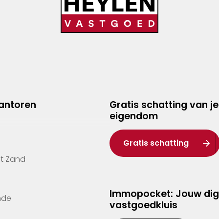
kantoren
Gratis schatting van je
eigendom
Gratis schatting
't Zand
Immopocket: Jouw dig
nde
vastgoedkluis