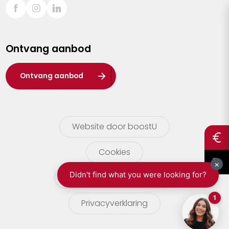
Sint-Truiden
Turnhout
Ontvang aanbod
Waasland
Wuustwezel
Ontvang aanbod
Zoersel
Website door boostU
Cookies
gebruikersvoorwaarden
Privacyverklaring