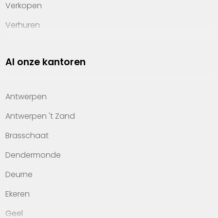
Verkopen
Verhuren
Investeren
Al onze kantoren
Property management
Over Heylen Vastgoed
Antwerpen
Kennis van wonen
Antwerpen 't Zand
Kantoren
Brasschaat
Veelgestelde vragen
Dendermonde
Werken bij Heylen Vastgoed
Deurne
Contact
Ekeren
Geel