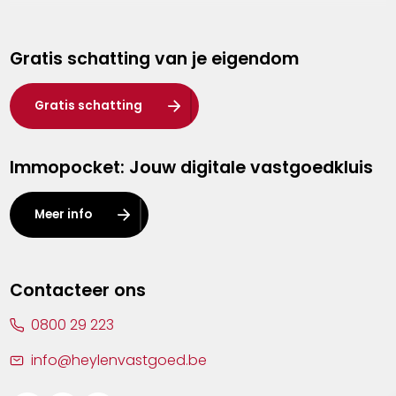
Genk
Gratis schatting van je eigendom
Hasselt
Heist-op-den-Berg
Gratis schatting
Herentals
Immopocket: Jouw digitale vastgoedkluis
Kalmthout
Leuven
Meer info
Lier
Lommel
Contacteer ons
Malle
0800 29 223
Mechelen
info@heylenvastgoed.be
Mortsel