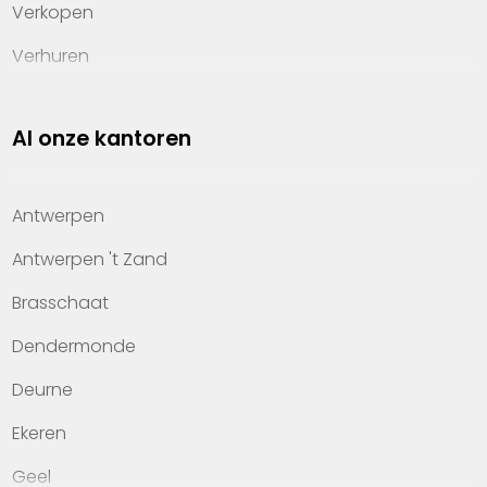
Verkopen
Verhuren
Investeren
Al onze kantoren
Property management
Over Heylen Vastgoed
Antwerpen
Kennis van wonen
Antwerpen 't Zand
Kantoren
Brasschaat
Veelgestelde vragen
Dendermonde
Werken bij Heylen Vastgoed
Deurne
Contact
Ekeren
Geel