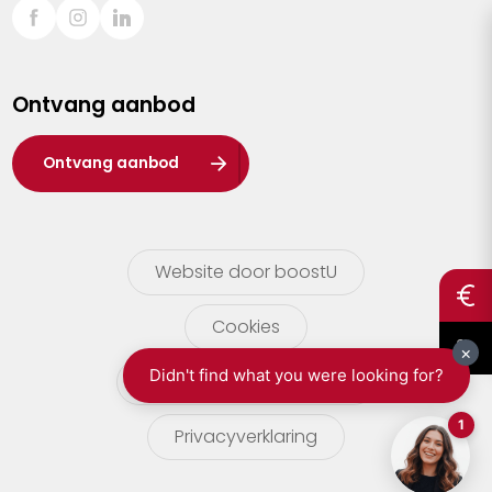
Sint-Truiden
Turnhout
Ontvang aanbod
Waasland
Wuustwezel
Ontvang aanbod
Zoersel
Website door boostU
Cookies
gebruikersvoorwaarden
Privacyverklaring