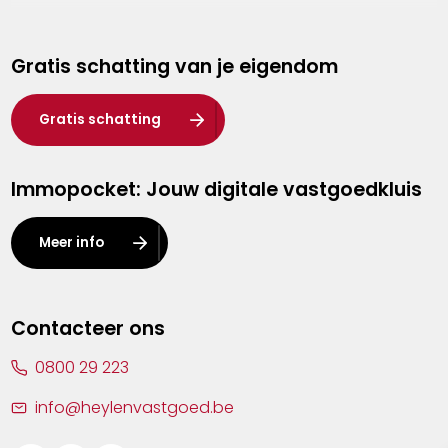
Genk
Gratis schatting van je eigendom
Hasselt
Heist-op-den-Berg
Gratis schatting
Herentals
Immopocket: Jouw digitale vastgoedkluis
Kalmthout
Leuven
Meer info
Lier
Lommel
Contacteer ons
Malle
0800 29 223
Mechelen
info@heylenvastgoed.be
Mortsel