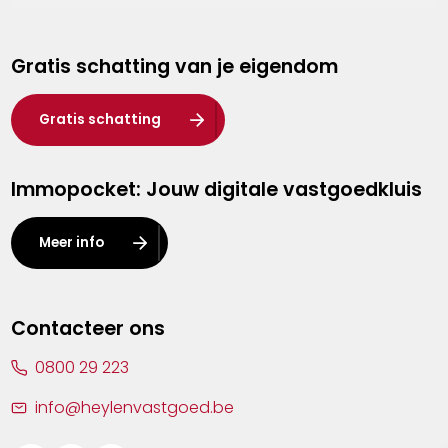
Genk
Gratis schatting van je eigendom
Hasselt
Heist-op-den-Berg
Gratis schatting
Herentals
Immopocket: Jouw digitale vastgoedkluis
Kalmthout
Leuven
Meer info
Lier
Lommel
Contacteer ons
Malle
0800 29 223
Mechelen
info@heylenvastgoed.be
Mortsel