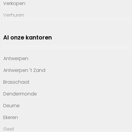
Verkopen
Verhuren
Investeren
Al onze kantoren
Property management
Over Heylen Vastgoed
Antwerpen
Kennis van wonen
Antwerpen 't Zand
Kantoren
Brasschaat
Veelgestelde vragen
Dendermonde
Werken bij Heylen Vastgoed
Deurne
Contact
Ekeren
Geel