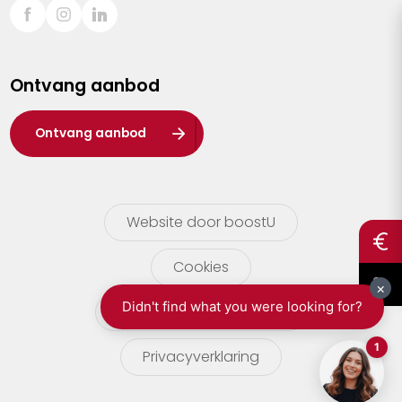
Sint-Truiden
Turnhout
Ontvang aanbod
Waasland
Wuustwezel
Ontvang aanbod
Zoersel
Website door boostU
Cookies
gebruikersvoorwaarden
Privacyverklaring