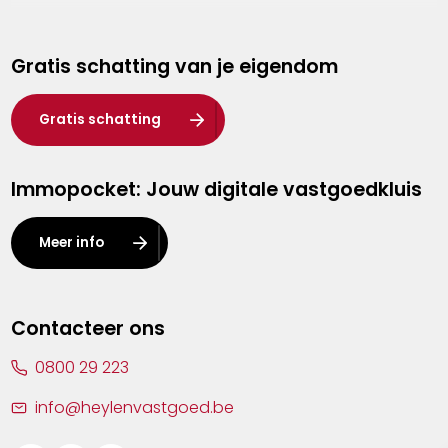
Genk
Gratis schatting van je eigendom
Hasselt
Heist-op-den-Berg
Gratis schatting
Herentals
Immopocket: Jouw digitale vastgoedkluis
Kalmthout
Leuven
Meer info
Lier
Lommel
Contacteer ons
Malle
0800 29 223
Mechelen
info@heylenvastgoed.be
Mortsel