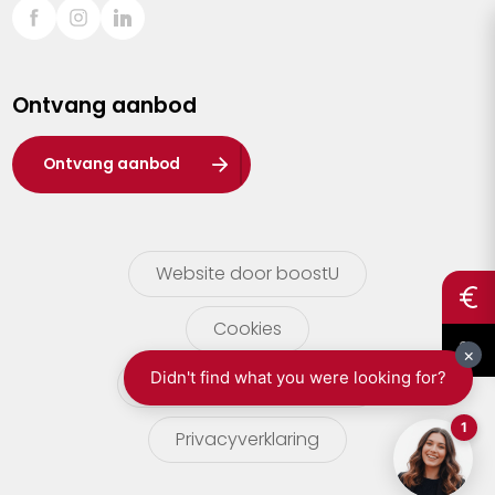
Sint-Truiden
Turnhout
Ontvang aanbod
Waasland
Wuustwezel
Ontvang aanbod
Zoersel
Website door boostU
Cookies
gebruikersvoorwaarden
Privacyverklaring