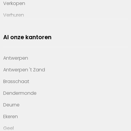
Verkopen
Verhuren
Investeren
Al onze kantoren
Property management
Over Heylen Vastgoed
Antwerpen
Kennis van wonen
Antwerpen 't Zand
Kantoren
Brasschaat
Veelgestelde vragen
Dendermonde
Werken bij Heylen Vastgoed
Deurne
Contact
Ekeren
Geel