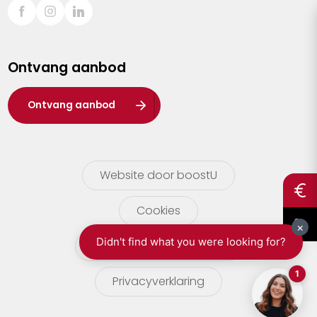
Sint-Truiden
Turnhout
Ontvang aanbod
Waasland
Wuustwezel
Ontvang aanbod
Zoersel
Website door boostU
Cookies
gebruikersvoorwaarden
Privacyverklaring