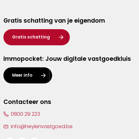
Genk
Gratis schatting van je eigendom
Hasselt
Heist-op-den-Berg
Gratis schatting
Herentals
Immopocket: Jouw digitale vastgoedkluis
Kalmthout
Leuven
Meer info
Lier
Lommel
Contacteer ons
Malle
0800 29 223
Mechelen
info@heylenvastgoed.be
Mortsel