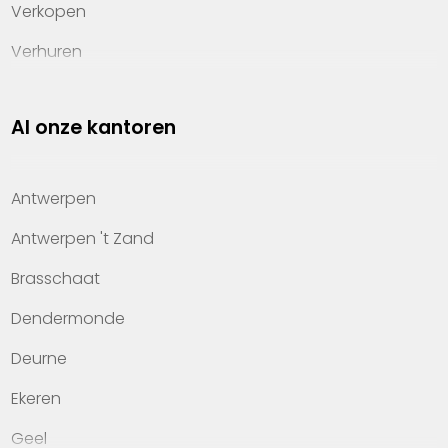
Verkopen
Verhuren
Investeren
Al onze kantoren
Property management
Over Heylen Vastgoed
Antwerpen
Kennis van wonen
Antwerpen 't Zand
Kantoren
Brasschaat
Veelgestelde vragen
Dendermonde
Werken bij Heylen Vastgoed
Deurne
Contact
Ekeren
Geel