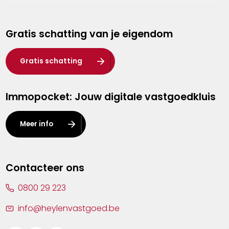
Genk
Gratis schatting van je eigendom
Hasselt
Heist-op-den-Berg
Gratis schatting
Herentals
Immopocket: Jouw digitale vastgoedkluis
Kalmthout
Leuven
Meer info
Lier
Lommel
Contacteer ons
Malle
0800 29 223
Mechelen
info@heylenvastgoed.be
Mortsel