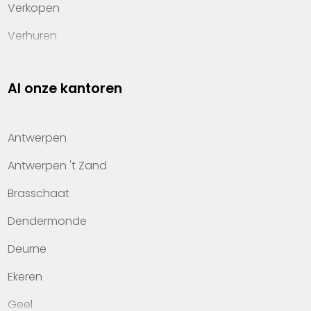
Verkopen
Verhuren
Investeren
Al onze kantoren
Property management
Over Heylen Vastgoed
Antwerpen
Kennis van wonen
Antwerpen 't Zand
Kantoren
Brasschaat
Veelgestelde vragen
Dendermonde
Werken bij Heylen Vastgoed
Deurne
Contact
Ekeren
Geel