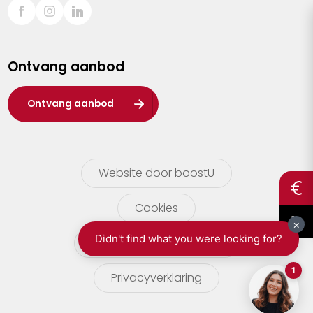
Sint-Truiden
Turnhout
Ontvang aanbod
Waasland
Wuustwezel
Ontvang aanbod
Zoersel
Website door boostU
Cookies
gebruikersvoorwaarden
Privacyverklaring