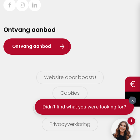
Sint-Truiden
Turnhout
Ontvang aanbod
Waasland
Wuustwezel
Ontvang aanbod
Zoersel
Website door boostU
Cookies
gebruikersvoorwaarden
Privacyverklaring