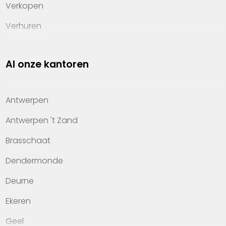
Verkopen
Verhuren
Investeren
Al onze kantoren
Property management
Over Heylen Vastgoed
Antwerpen
Kennis van wonen
Antwerpen 't Zand
Kantoren
Brasschaat
Veelgestelde vragen
Dendermonde
Werken bij Heylen Vastgoed
Deurne
Contact
Ekeren
Geel