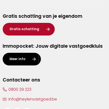
Genk
Gratis schatting van je eigendom
Hasselt
Heist-op-den-Berg
Gratis schatting
Herentals
Immopocket: Jouw digitale vastgoedkluis
Kalmthout
Leuven
Meer info
Lier
Lommel
Contacteer ons
Malle
0800 29 223
Mechelen
info@heylenvastgoed.be
Mortsel