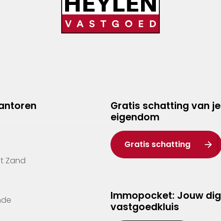
kantoren
Gratis schatting van je
eigendom
Gratis schatting
't Zand
Immopocket: Jouw dig
nde
vastgoedkluis