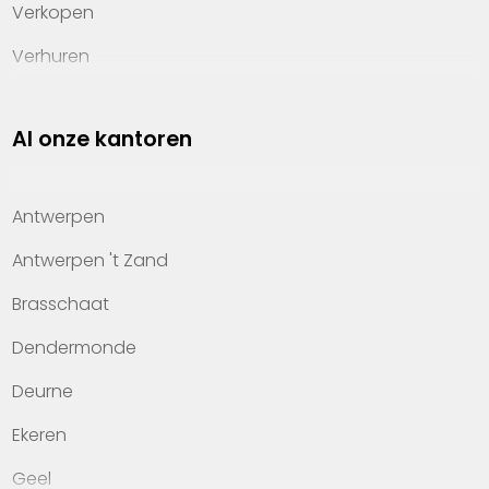
Verkopen
Verhuren
Investeren
Al onze kantoren
Property management
Over Heylen Vastgoed
Antwerpen
Kennis van wonen
Antwerpen 't Zand
Kantoren
Brasschaat
Veelgestelde vragen
Dendermonde
Werken bij Heylen Vastgoed
Deurne
Contact
Ekeren
Geel