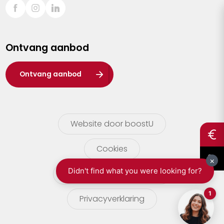
Sint-Truiden
Turnhout
Ontvang aanbod
Waasland
Wuustwezel
Ontvang aanbod
Zoersel
Website door boostU
Cookies
gebruikersvoorwaarden
Privacyverklaring