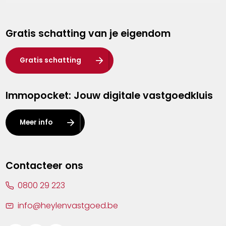
Genk
Gratis schatting van je eigendom
Hasselt
Heist-op-den-Berg
Gratis schatting
Herentals
Immopocket: Jouw digitale vastgoedkluis
Kalmthout
Leuven
Meer info
Lier
Lommel
Contacteer ons
Malle
0800 29 223
Mechelen
info@heylenvastgoed.be
Mortsel