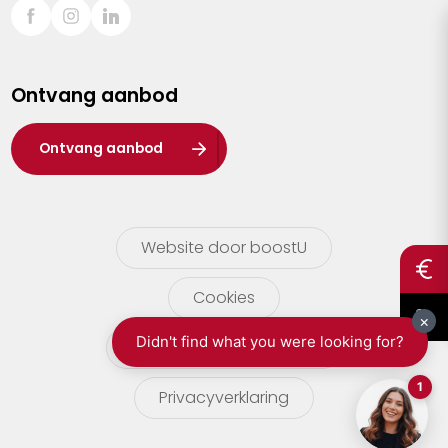
Sint-Truiden
Turnhout
Ontvang aanbod
Waasland
Wuustwezel
Ontvang aanbod
Zoersel
Website door boostU
Cookies
gebruikersvoorwaarden
Privacyverklaring