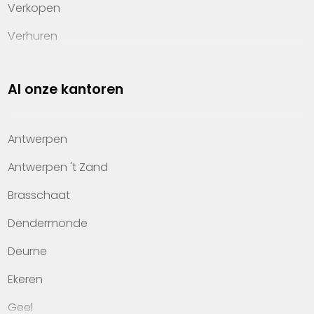
Verkopen
Verhuren
Investeren
Al onze kantoren
Property management
Over Heylen Vastgoed
Antwerpen
Kennis van wonen
Antwerpen 't Zand
Kantoren
Brasschaat
Veelgestelde vragen
Dendermonde
Werken bij Heylen Vastgoed
Deurne
Contact
Ekeren
Geel