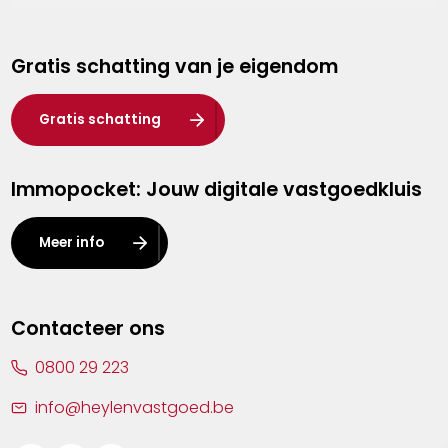
Genk
Gratis schatting van je eigendom
Hasselt
Heist-op-den-Berg
Gratis schatting
Herentals
Immopocket: Jouw digitale vastgoedkluis
Kalmthout
Leuven
Meer info
Lier
Lommel
Contacteer ons
Malle
0800 29 223
Mechelen
info@heylenvastgoed.be
Mortsel