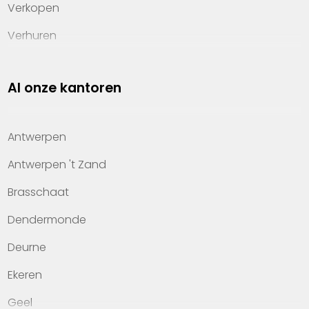
Verkopen
Verhuren
Investeren
Al onze kantoren
Property management
Over Heylen Vastgoed
Antwerpen
Kennis van wonen
Antwerpen 't Zand
Kantoren
Brasschaat
Veelgestelde vragen
Dendermonde
Werken bij Heylen Vastgoed
Deurne
Contact
Ekeren
Geel