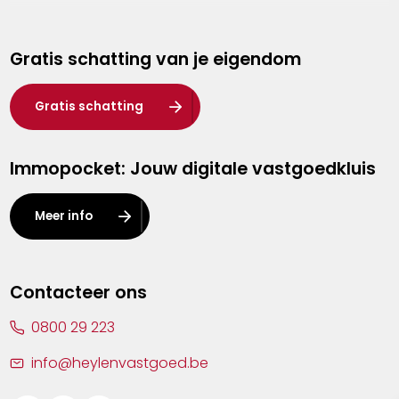
Genk
Gratis schatting van je eigendom
Hasselt
Heist-op-den-Berg
Gratis schatting
Herentals
Immopocket: Jouw digitale vastgoedkluis
Kalmthout
Leuven
Meer info
Lier
Lommel
Contacteer ons
Malle
0800 29 223
Mechelen
info@heylenvastgoed.be
Mortsel