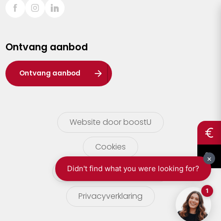
Sint-Truiden
Turnhout
Ontvang aanbod
Waasland
Wuustwezel
Ontvang aanbod
Zoersel
Website door boostU
Cookies
gebruikersvoorwaarden
Privacyverklaring