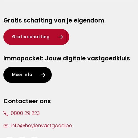
Genk
Gratis schatting van je eigendom
Hasselt
Heist-op-den-Berg
Gratis schatting
Herentals
Immopocket: Jouw digitale vastgoedkluis
Kalmthout
Leuven
Meer info
Lier
Lommel
Contacteer ons
Malle
0800 29 223
Mechelen
info@heylenvastgoed.be
Mortsel