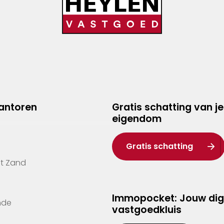
kantoren
Gratis schatting van je
eigendom
Gratis schatting
't Zand
Immopocket: Jouw dig
nde
vastgoedkluis