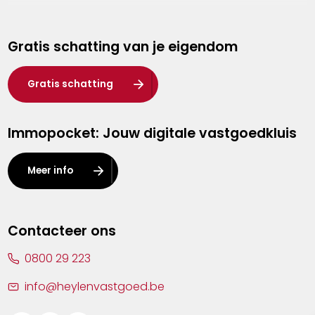
Genk
Gratis schatting van je eigendom
Hasselt
Heist-op-den-Berg
Gratis schatting
Herentals
Immopocket: Jouw digitale vastgoedkluis
Kalmthout
Leuven
Meer info
Lier
Lommel
Contacteer ons
Malle
0800 29 223
Mechelen
info@heylenvastgoed.be
Mortsel