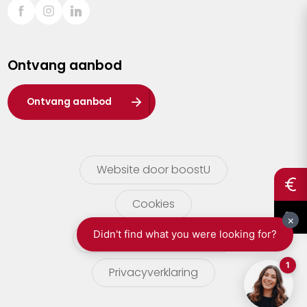
Sint-Truiden
Turnhout
Ontvang aanbod
Waasland
Wuustwezel
Ontvang aanbod
Zoersel
Website door boostU
Cookies
gebruikersvoorwaarden
Privacyverklaring