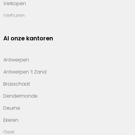
Verkopen
Verhuren
Investeren
Al onze kantoren
Property management
Over Heylen Vastgoed
Antwerpen
Kennis van wonen
Antwerpen 't Zand
Kantoren
Brasschaat
Veelgestelde vragen
Dendermonde
Werken bij Heylen Vastgoed
Deurne
Contact
Ekeren
Geel