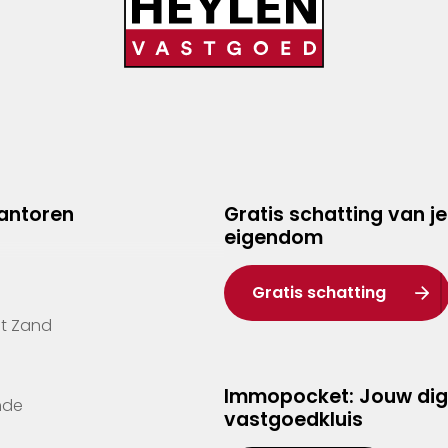
kantoren
Gratis schatting van je
eigendom
Gratis schatting
't Zand
Immopocket: Jouw dig
nde
vastgoedkluis