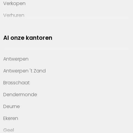
Verkopen
Verhuren
Investeren
Al onze kantoren
Property management
Over Heylen Vastgoed
Antwerpen
Kennis van wonen
Antwerpen 't Zand
Kantoren
Brasschaat
Veelgestelde vragen
Dendermonde
Werken bij Heylen Vastgoed
Deurne
Contact
Ekeren
Geel