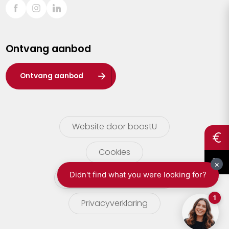
Sint-Truiden
Turnhout
Ontvang aanbod
Waasland
Wuustwezel
Ontvang aanbod
Zoersel
Website door boostU
Cookies
gebruikersvoorwaarden
Privacyverklaring