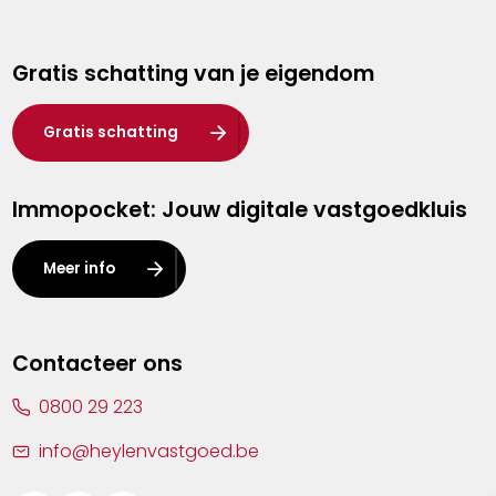
Genk
Gratis schatting van je eigendom
Hasselt
Heist-op-den-Berg
Gratis schatting
Herentals
Immopocket: Jouw digitale vastgoedkluis
Kalmthout
Leuven
Meer info
Lier
Lommel
Contacteer ons
Malle
0800 29 223
Mechelen
info@heylenvastgoed.be
Mortsel