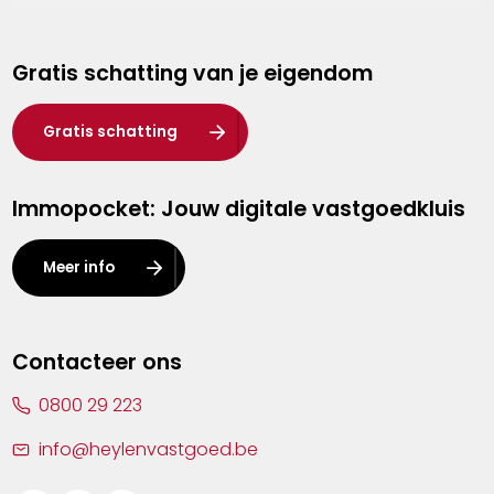
Genk
Gratis schatting van je eigendom
Hasselt
Heist-op-den-Berg
Gratis schatting
Herentals
Immopocket: Jouw digitale vastgoedkluis
Kalmthout
Leuven
Meer info
Lier
Lommel
Contacteer ons
Malle
0800 29 223
Mechelen
info@heylenvastgoed.be
Mortsel