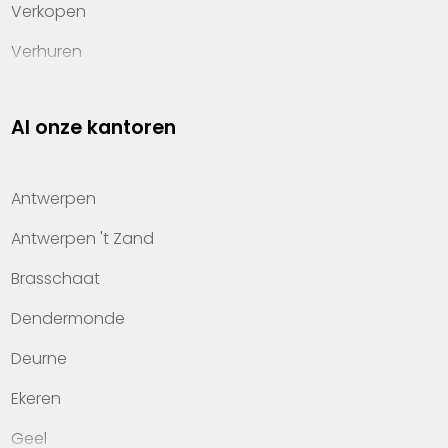
Verkopen
Verhuren
Investeren
Al onze kantoren
Property management
Over Heylen Vastgoed
Antwerpen
Kennis van wonen
Antwerpen 't Zand
Kantoren
Brasschaat
Veelgestelde vragen
Dendermonde
Werken bij Heylen Vastgoed
Deurne
Contact
Ekeren
Geel