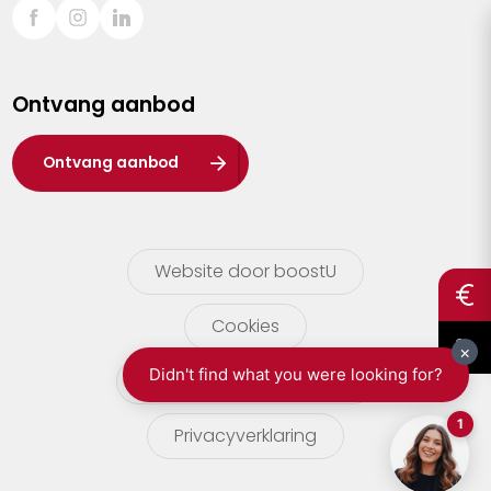
Sint-Truiden
Turnhout
Ontvang aanbod
Waasland
Wuustwezel
Ontvang aanbod
Zoersel
Website door boostU
Cookies
gebruikersvoorwaarden
Privacyverklaring