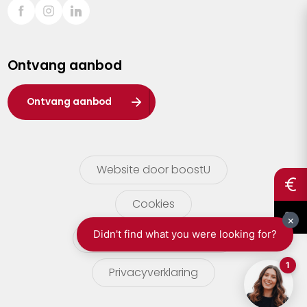
Sint-Truiden
Turnhout
Ontvang aanbod
Waasland
Wuustwezel
Ontvang aanbod
Zoersel
Website door boostU
Cookies
gebruikersvoorwaarden
Privacyverklaring