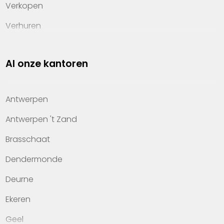
Verkopen
Verhuren
Investeren
Al onze kantoren
Property management
Over Heylen Vastgoed
Antwerpen
Kennis van wonen
Antwerpen 't Zand
Kantoren
Brasschaat
Veelgestelde vragen
Dendermonde
Werken bij Heylen Vastgoed
Deurne
Contact
Ekeren
Geel