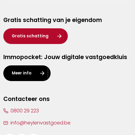
Genk
Gratis schatting van je eigendom
Hasselt
Heist-op-den-Berg
Gratis schatting
Herentals
Immopocket: Jouw digitale vastgoedkluis
Kalmthout
Leuven
Meer info
Lier
Lommel
Contacteer ons
Malle
0800 29 223
Mechelen
info@heylenvastgoed.be
Mortsel