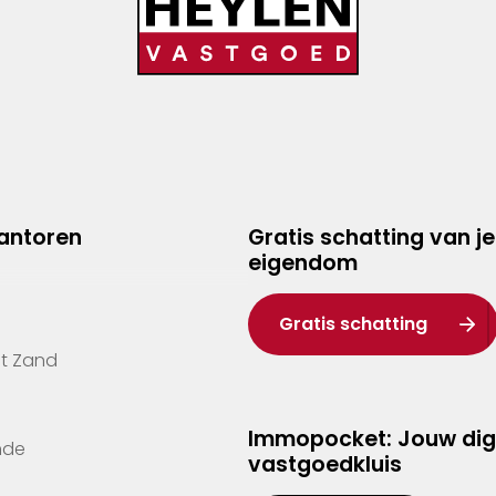
kantoren
Gratis schatting van je
eigendom
Gratis schatting
't Zand
Immopocket: Jouw dig
nde
vastgoedkluis