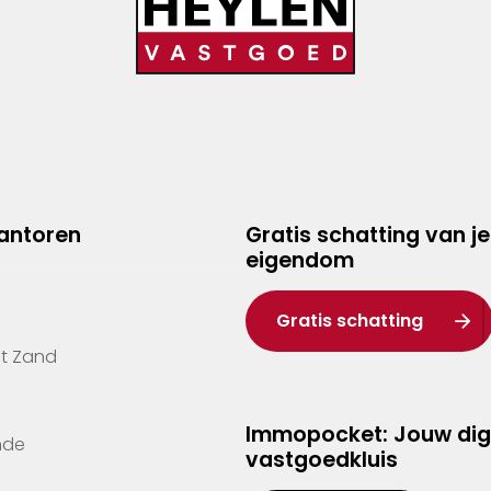
kantoren
Gratis schatting van je
eigendom
Gratis schatting
't Zand
Immopocket: Jouw dig
nde
vastgoedkluis