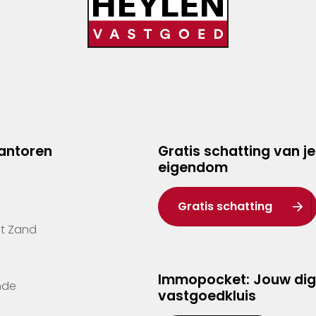
kantoren
Gratis schatting van je
eigendom
Gratis schatting
't Zand
Immopocket: Jouw dig
nde
vastgoedkluis