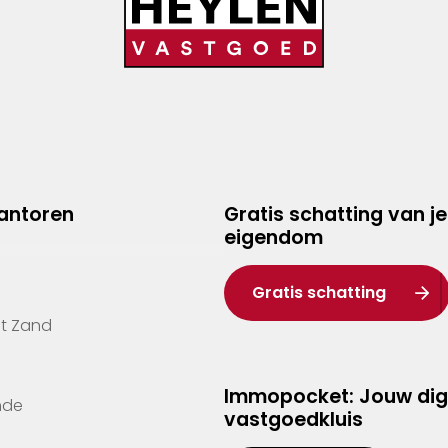
kantoren
Gratis schatting van je
eigendom
Gratis schatting
't Zand
Immopocket: Jouw dig
nde
vastgoedkluis