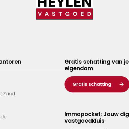
kantoren
Gratis schatting van je
eigendom
Gratis schatting
't Zand
Immopocket: Jouw dig
nde
vastgoedkluis