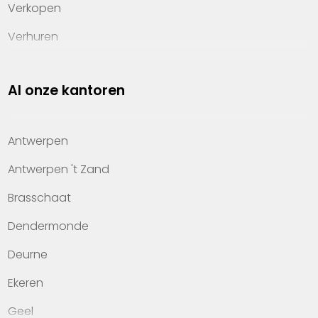
Verkopen
Verhuren
Investeren
Al onze kantoren
Property management
Over Heylen Vastgoed
Antwerpen
Kennis van wonen
Antwerpen 't Zand
Kantoren
Brasschaat
Veelgestelde vragen
Dendermonde
Werken bij Heylen Vastgoed
Deurne
Contact
Ekeren
Geel