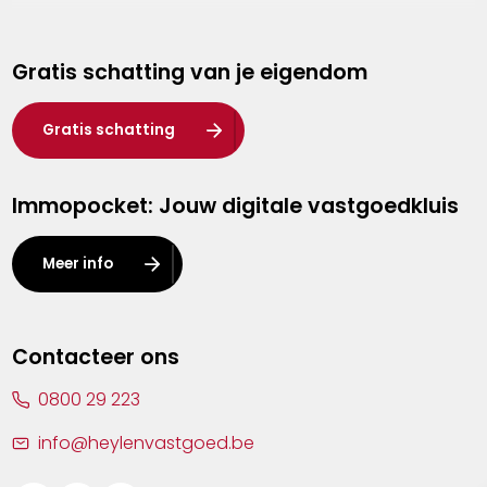
Genk
Gratis schatting van je eigendom
Hasselt
Heist-op-den-Berg
Gratis schatting
Herentals
Immopocket: Jouw digitale vastgoedkluis
Kalmthout
Leuven
Meer info
Lier
Lommel
Contacteer ons
Malle
0800 29 223
Mechelen
info@heylenvastgoed.be
Mortsel