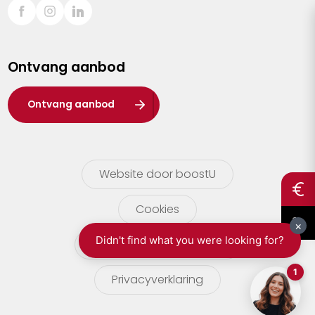
Sint-Truiden
Turnhout
Ontvang aanbod
Waasland
Wuustwezel
Ontvang aanbod
Zoersel
Website door boostU
Cookies
gebruikersvoorwaarden
Privacyverklaring