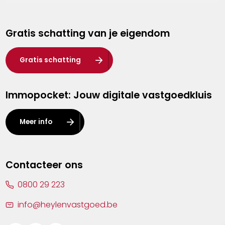
Genk
Gratis schatting van je eigendom
Hasselt
Heist-op-den-Berg
Gratis schatting
Herentals
Immopocket: Jouw digitale vastgoedkluis
Kalmthout
Leuven
Meer info
Lier
Lommel
Contacteer ons
Malle
0800 29 223
Mechelen
info@heylenvastgoed.be
Mortsel