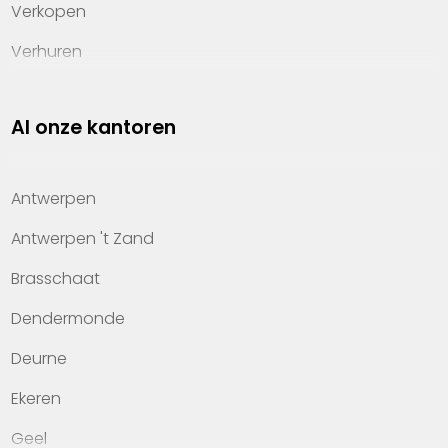
Verkopen
Verhuren
Investeren
Al onze kantoren
Property management
Over Heylen Vastgoed
Antwerpen
Kennis van wonen
Antwerpen 't Zand
Kantoren
Brasschaat
Veelgestelde vragen
Dendermonde
Werken bij Heylen Vastgoed
Deurne
Contact
Ekeren
Geel