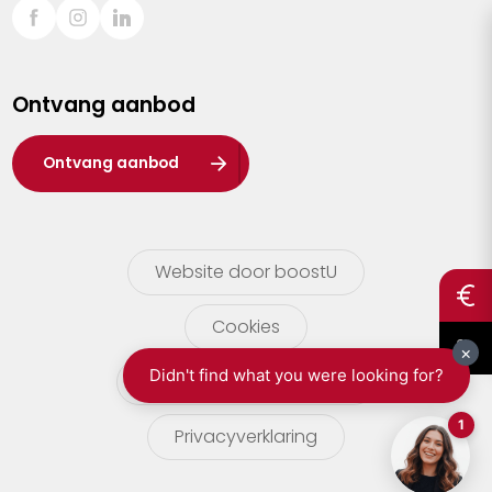
Sint-Truiden
Turnhout
Ontvang aanbod
Waasland
Wuustwezel
Ontvang aanbod
Zoersel
Website door boostU
Cookies
gebruikersvoorwaarden
Privacyverklaring