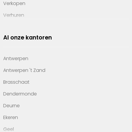
Verkopen
Verhuren
Investeren
Al onze kantoren
Property management
Over Heylen Vastgoed
Antwerpen
Kennis van wonen
Antwerpen 't Zand
Kantoren
Brasschaat
Veelgestelde vragen
Dendermonde
Werken bij Heylen Vastgoed
Deurne
Contact
Ekeren
Geel