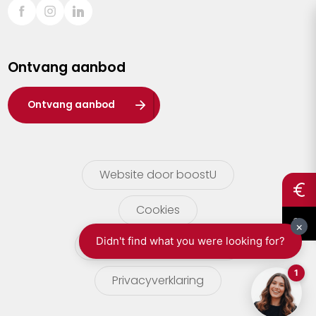
Sint-Truiden
Turnhout
Ontvang aanbod
Waasland
Wuustwezel
Ontvang aanbod
Zoersel
Website door boostU
Cookies
gebruikersvoorwaarden
Privacyverklaring