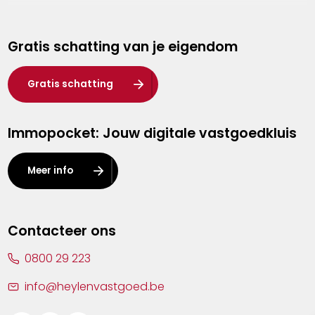
Genk
Gratis schatting van je eigendom
Hasselt
Heist-op-den-Berg
Gratis schatting
Herentals
Immopocket: Jouw digitale vastgoedkluis
Kalmthout
Leuven
Meer info
Lier
Lommel
Contacteer ons
Malle
0800 29 223
Mechelen
info@heylenvastgoed.be
Mortsel