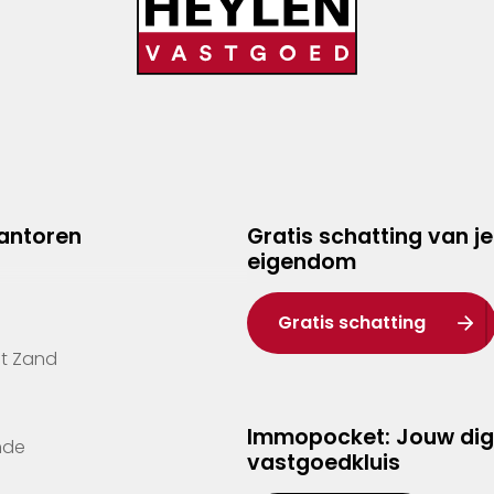
kantoren
Gratis schatting van je
eigendom
Gratis schatting
't Zand
Immopocket: Jouw dig
nde
vastgoedkluis