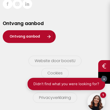
Sint-Truiden
Turnhout
Ontvang aanbod
Waasland
Wuustwezel
Ontvang aanbod
Zoersel
Website door boostU
Cookies
gebruikersvoorwaarden
Privacyverklaring