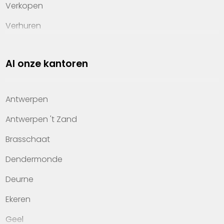
Verkopen
Verhuren
Investeren
Al onze kantoren
Property management
Over Heylen Vastgoed
Antwerpen
Kennis van wonen
Antwerpen 't Zand
Kantoren
Brasschaat
Veelgestelde vragen
Dendermonde
Werken bij Heylen Vastgoed
Deurne
Contact
Ekeren
Geel