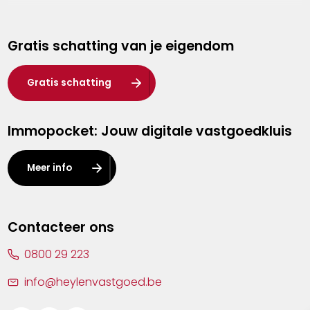
Genk
Gratis schatting van je eigendom
Hasselt
Heist-op-den-Berg
Gratis schatting
Herentals
Immopocket: Jouw digitale vastgoedkluis
Kalmthout
Leuven
Meer info
Lier
Lommel
Contacteer ons
Malle
0800 29 223
Mechelen
info@heylenvastgoed.be
Mortsel