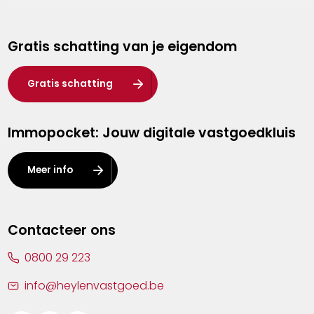
Genk
Gratis schatting van je eigendom
Hasselt
Heist-op-den-Berg
Gratis schatting
Herentals
Immopocket: Jouw digitale vastgoedkluis
Kalmthout
Leuven
Meer info
Lier
Lommel
Contacteer ons
Malle
0800 29 223
Mechelen
info@heylenvastgoed.be
Mortsel