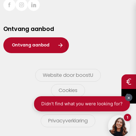
Sint-Truiden
Turnhout
Ontvang aanbod
Waasland
Wuustwezel
Ontvang aanbod
Zoersel
Website door boostU
Cookies
gebruikersvoorwaarden
Privacyverklaring