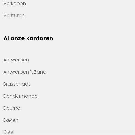
Verkopen
Verhuren
Investeren
Al onze kantoren
Property management
Over Heylen Vastgoed
Antwerpen
Kennis van wonen
Antwerpen 't Zand
Kantoren
Brasschaat
Veelgestelde vragen
Dendermonde
Werken bij Heylen Vastgoed
Deurne
Contact
Ekeren
Geel