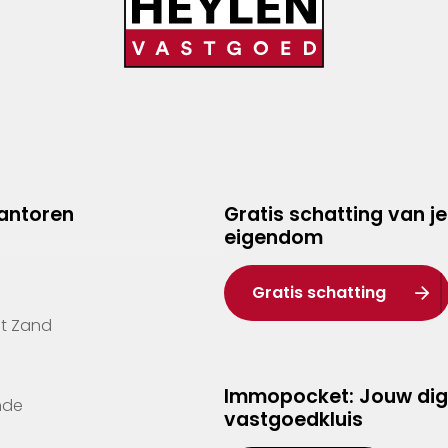
kantoren
Gratis schatting van je
eigendom
Gratis schatting
't Zand
Immopocket: Jouw dig
nde
vastgoedkluis