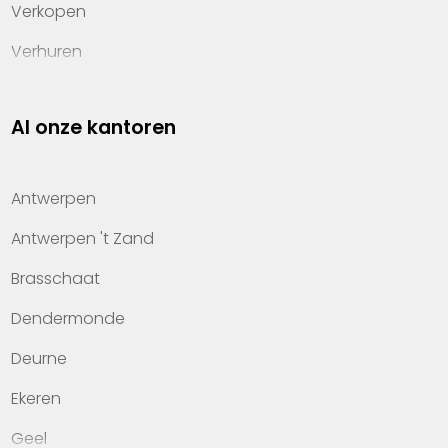
Verkopen
Verhuren
Investeren
Al onze kantoren
Property management
Over Heylen Vastgoed
Antwerpen
Kennis van wonen
Antwerpen 't Zand
Kantoren
Brasschaat
Veelgestelde vragen
Dendermonde
Werken bij Heylen Vastgoed
Deurne
Contact
Ekeren
Geel