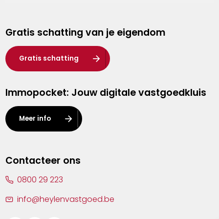
Genk
Gratis schatting van je eigendom
Hasselt
Heist-op-den-Berg
Gratis schatting
Herentals
Immopocket: Jouw digitale vastgoedkluis
Kalmthout
Leuven
Meer info
Lier
Lommel
Contacteer ons
Malle
0800 29 223
Mechelen
info@heylenvastgoed.be
Mortsel