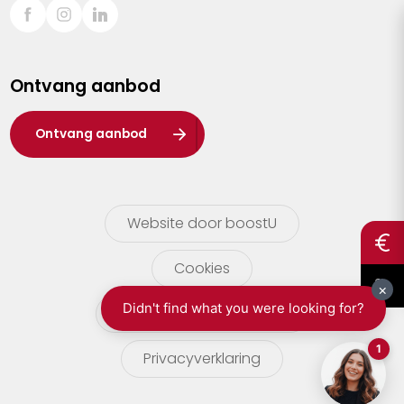
Sint-Truiden
Turnhout
Ontvang aanbod
Waasland
Wuustwezel
Ontvang aanbod
Zoersel
Website door boostU
Cookies
gebruikersvoorwaarden
Privacyverklaring