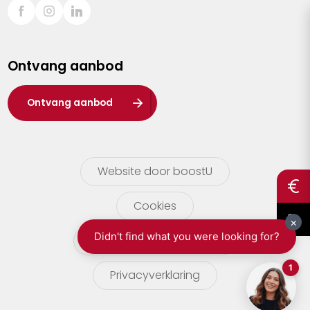
Sint-Truiden
Turnhout
Ontvang aanbod
Waasland
Wuustwezel
Ontvang aanbod
Zoersel
Website door boostU
Cookies
gebruikersvoorwaarden
Privacyverklaring