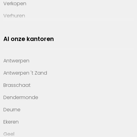
Verkopen
Verhuren
Investeren
Al onze kantoren
Property management
Over Heylen Vastgoed
Antwerpen
Kennis van wonen
Antwerpen 't Zand
Kantoren
Brasschaat
Veelgestelde vragen
Dendermonde
Werken bij Heylen Vastgoed
Deurne
Contact
Ekeren
Geel