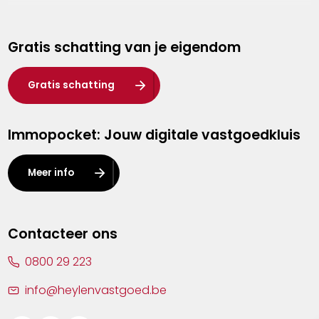
Genk
Gratis schatting van je eigendom
Hasselt
Heist-op-den-Berg
Gratis schatting
Herentals
Immopocket: Jouw digitale vastgoedkluis
Kalmthout
Leuven
Meer info
Lier
Lommel
Contacteer ons
Malle
0800 29 223
Mechelen
info@heylenvastgoed.be
Mortsel