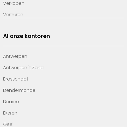
Verkopen
Verhuren
Investeren
Al onze kantoren
Property management
Over Heylen Vastgoed
Antwerpen
Kennis van wonen
Antwerpen 't Zand
Kantoren
Brasschaat
Veelgestelde vragen
Dendermonde
Werken bij Heylen Vastgoed
Deurne
Contact
Ekeren
Geel