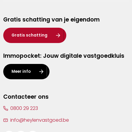
Genk
Gratis schatting van je eigendom
Hasselt
Heist-op-den-Berg
Gratis schatting
Herentals
Immopocket: Jouw digitale vastgoedkluis
Kalmthout
Leuven
Meer info
Lier
Lommel
Contacteer ons
Malle
0800 29 223
Mechelen
info@heylenvastgoed.be
Mortsel