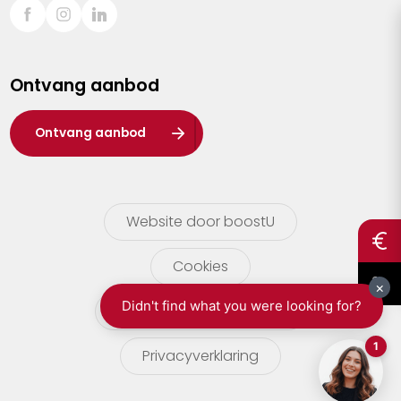
Sint-Truiden
Turnhout
Ontvang aanbod
Waasland
Wuustwezel
Ontvang aanbod
Zoersel
Website door boostU
Cookies
gebruikersvoorwaarden
Privacyverklaring