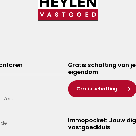
kantoren
Gratis schatting van je
eigendom
Gratis schatting
't Zand
Immopocket: Jouw dig
nde
vastgoedkluis