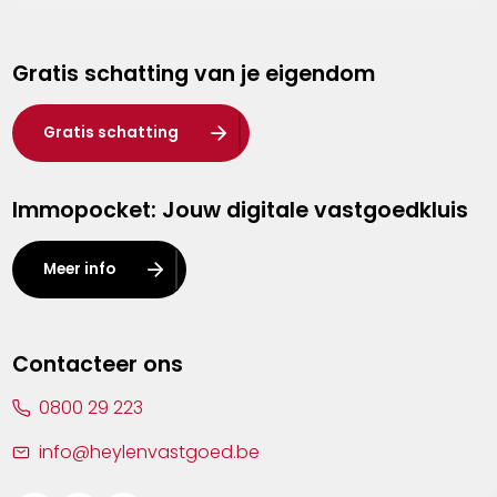
Genk
Gratis schatting van je eigendom
Hasselt
Heist-op-den-Berg
Gratis schatting
Herentals
Immopocket: Jouw digitale vastgoedkluis
Kalmthout
Leuven
Meer info
Lier
Lommel
Contacteer ons
Malle
0800 29 223
Mechelen
info@heylenvastgoed.be
Mortsel