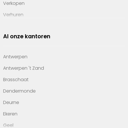
Verkopen
Verhuren
Investeren
Al onze kantoren
Property management
Over Heylen Vastgoed
Antwerpen
Kennis van wonen
Antwerpen 't Zand
Kantoren
Brasschaat
Veelgestelde vragen
Dendermonde
Werken bij Heylen Vastgoed
Deurne
Contact
Ekeren
Geel