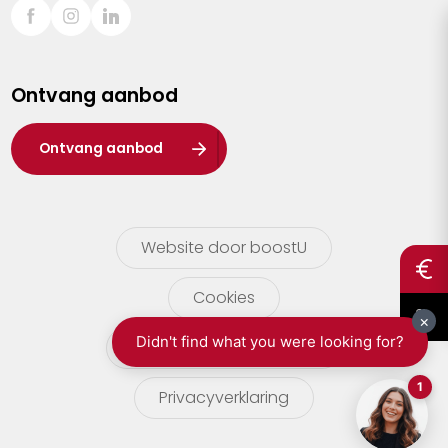
Sint-Truiden
Turnhout
Ontvang aanbod
Waasland
Wuustwezel
Ontvang aanbod
Zoersel
Website door boostU
Cookies
gebruikersvoorwaarden
Privacyverklaring