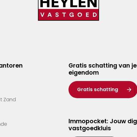
kantoren
Gratis schatting van je
eigendom
Gratis schatting
't Zand
Immopocket: Jouw dig
nde
vastgoedkluis