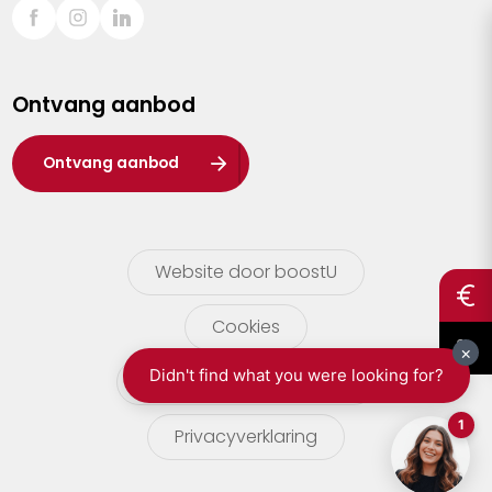
Sint-Truiden
Turnhout
Ontvang aanbod
Waasland
Wuustwezel
Ontvang aanbod
Zoersel
Website door boostU
Cookies
gebruikersvoorwaarden
Privacyverklaring