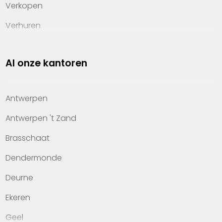
Verkopen
Verhuren
Investeren
Al onze kantoren
Property management
Over Heylen Vastgoed
Antwerpen
Kennis van wonen
Antwerpen 't Zand
Kantoren
Brasschaat
Veelgestelde vragen
Dendermonde
Werken bij Heylen Vastgoed
Deurne
Contact
Ekeren
Geel