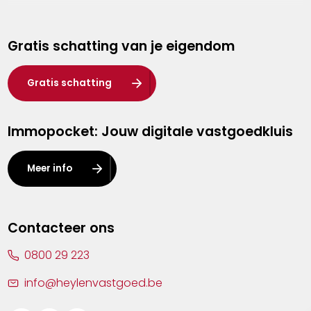
Genk
Gratis schatting van je eigendom
Hasselt
Heist-op-den-Berg
Gratis schatting
Herentals
Immopocket: Jouw digitale vastgoedkluis
Kalmthout
Leuven
Meer info
Lier
Lommel
Contacteer ons
Malle
0800 29 223
Mechelen
info@heylenvastgoed.be
Mortsel