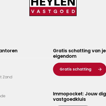
kantoren
Gratis schatting van je
eigendom
Gratis schatting
't Zand
Immopocket: Jouw dig
nde
vastgoedkluis